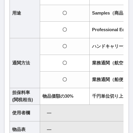
用途
〇
Samples（商品見
〇
Professional E
〇
ハンドキャリー通関
通関方法
〇
業務通関（航空便）
〇
業務通関（船便）
担保料率
物品価額の30%
千円単位切り上げ
(関税相当)
使用者欄
―
物品表
―