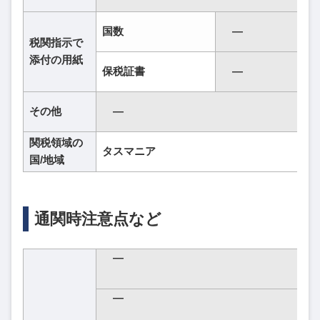
国数
―
税関指示で
添付の用紙
保税証書
―
その他
―
関税領域の
タスマニア
国/地域
通関時注意点など
―
―