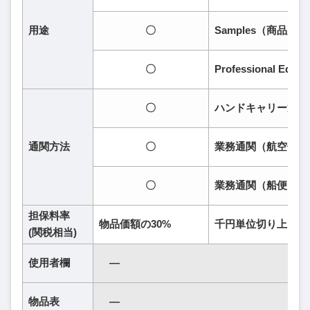
用途
〇
Samples（商品見
〇
Professional E
〇
ハンドキャリー通関
通関方法
〇
業務通関（航空便）
〇
業務通関（船便）
担保料率
物品価額の30%
千円単位切り上げ
(関税相当)
使用者欄
―
物品表
―