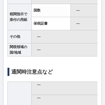
国数
―
税関指示で
添付の用紙
保税証書
―
その他
―
関税領域の
―
国/地域
通関時注意点など
―
―