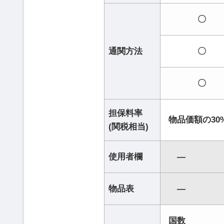
〇
通関方法
〇
〇
担保料率
物品価額の30
(関税相当)
使用者欄
―
物品表
―
国数