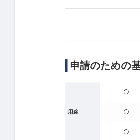
申請のための
〇
用途
〇
〇