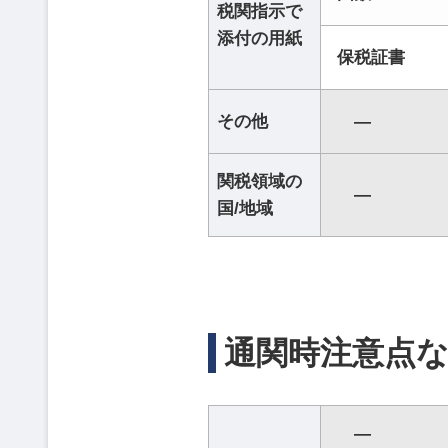
税関指示で
添付の用紙
保税証書
その他
―
関税領域の
―
国/地域
通関時注意点
―