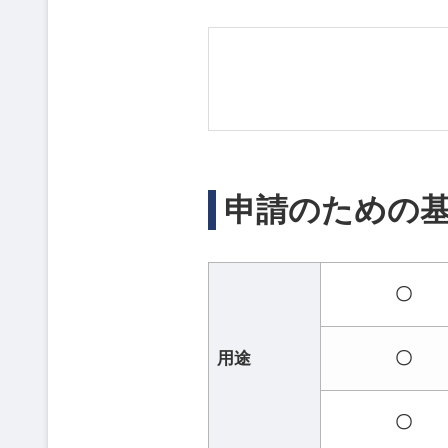
申請のための
〇
用途
〇
〇