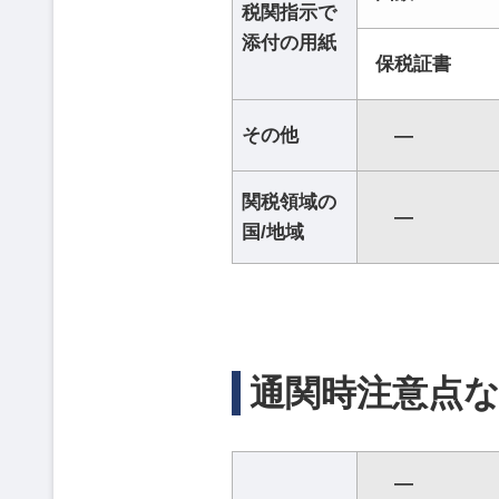
税関指示で
添付の用紙
保税証書
その他
―
関税領域の
―
国/地域
通関時注意点
―