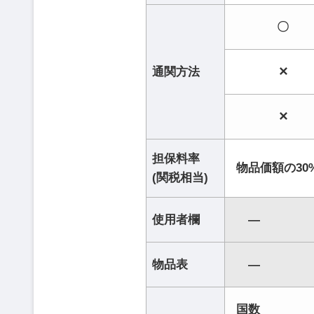
〇
通関方法
✕
✕
担保料率
物品価額の30
(関税相当)
使用者欄
―
物品表
―
国数