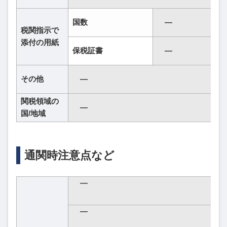
国数
―
税関指示で
添付の用紙
保税証書
―
その他
―
関税領域の
―
国/地域
通関時注意点など
―
―