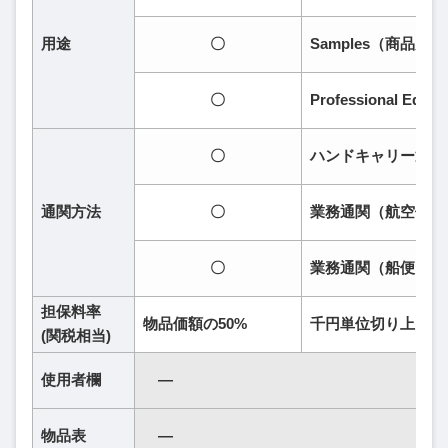
用途
〇
Samples（商品見
〇
Professional E
〇
ハンドキャリー通関
通関方法
〇
業務通関（航空便）
〇
業務通関（船便）
担保料率
物品価額の50%
千円単位切り上げ
(関税相当)
使用者欄
―
物品表
―