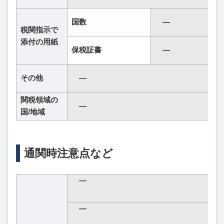
国数
―
税関指示で
添付の用紙
保税証書
―
その他
―
関税領域の
―
国/地域
通関時注意点など
―
―