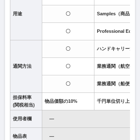
用途
〇
Samples（商品見
〇
Professional E
〇
ハンドキャリー通関
通関方法
〇
業務通関（航空便）
〇
業務通関（船便）
担保料率
物品価額の10%
千円単位切り上げ
(関税相当)
使用者欄
―
物品表
―