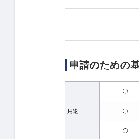
申請のための
〇
用途
〇
〇