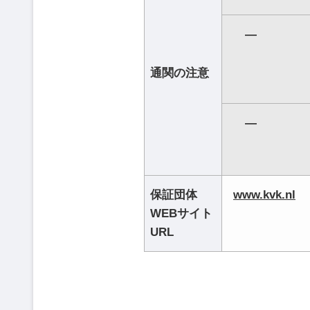
―
通関の注意
―
保証団体
www.kvk.nl
WEBサイト
URL