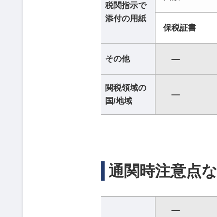
税関指示で
添付の用紙
保税証書
その他
―
関税領域の
―
国/地域
通関時注意点
―