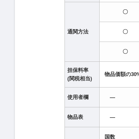
〇
通関方法
〇
〇
担保料率
物品価額の30
(関税相当)
使用者欄
―
物品表
―
国数