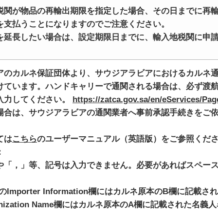
税関が物品の再輸出期限を指定した場合、その日までに再
を支払うことになりますのでご注意ください。
を延長したい場合は、設定期限日までに、輸入地税関に申
アのカルネ保証団体より、サウジアラビアにおけるカルネ
けています。ハンドキャリーで通関される場合は、必ず渡
入力してください。
https://zatca.gov.sa/en/eServices/Pa
場合は、サウジアラビアの通関業者へ事前承認手続きをご
ては
こちら
のユーザーマニュアル（英語版）をご参照くだ
：
や「，」等、記号は入力できません。必要があればスペー
 のImporter Information欄にはカルネ原本のB欄に
anization Name欄にはカルネ原本のA欄に記載された名