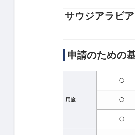
サウジアラビア /
申請のための
〇
用途
〇
〇