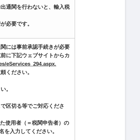
輸出通関を行わないと、輸入税
請が必要です。
通関には事前承認手続きが必要
航前に下記ウェブサイトからカ
ges/eServices_294.aspx.
依頼ください。
さい。
スで区切る等でご対応くださ
記載された使用者（＝税関申告者）の
義人名を入力してください。