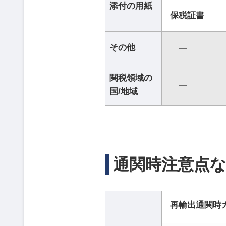
添付の用紙
保税証書
その他
―
関税領域の
―
国/地域
通関時注意点
再輸出通関時