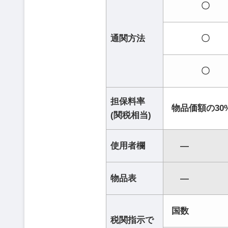
〇
通関方法
〇
〇
担保料率
物品価額の30
(関税相当)
使用者欄
―
物品表
―
国数
税関指示で