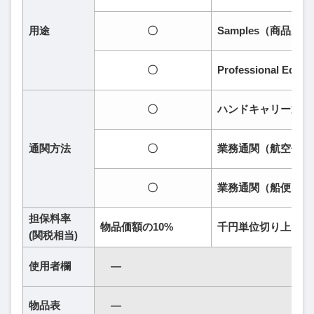
用途
〇
Samples（商品見
〇
Professional E
〇
ハンドキャリー通関
通関方法
〇
業務通関（航空便）
〇
業務通関（船便）
担保料率
物品価額の10%
千円単位切り上げ
(関税相当)
使用者欄
―
物品表
―