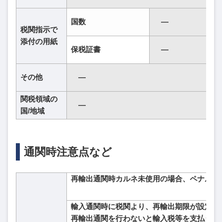
国数
―
税関指示で
添付の用紙
保税証書
―
その他
―
関税領域の
―
国/地域
通関時注意点など
再輸出通関時カルネ未使用の場合、ペナルテ
輸入通関時に税関より、再輸出期限が設定さ
再輸出通関を行わないと輸入税等を支払うこ