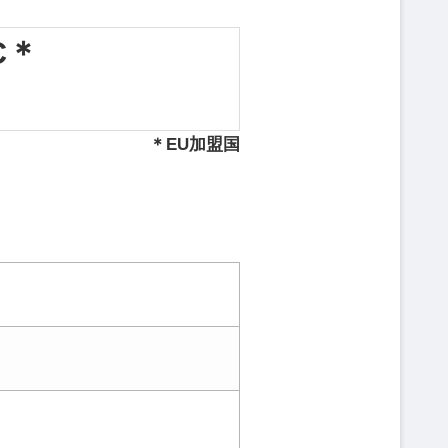
C＊
＊EU加盟国
）