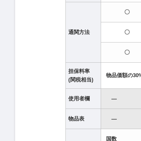
〇
通関方法
〇
〇
担保料率
物品価額の30
(関税相当)
使用者欄
―
物品表
―
国数