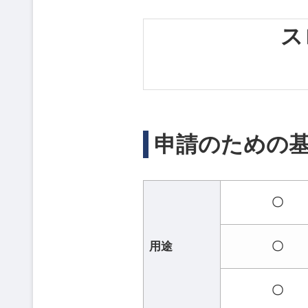
ス
申請のための
〇
用途
〇
〇