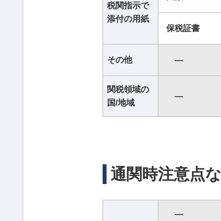
税関指示で
添付の用紙
保税証書
その他
―
関税領域の
―
国/地域
通関時注意点
―