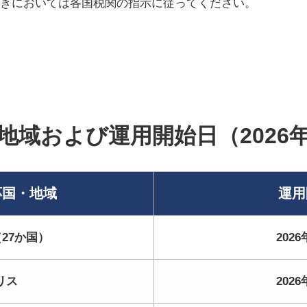
続きにおいては各国税関の指示に従ってください。
・地域および運用開始日（2026
対応国・地域
運用
27か国）
202
リス
202