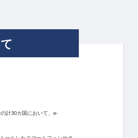
いて
ー
の計30カ国において、e-