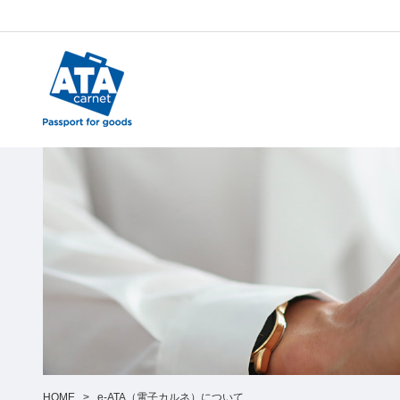
HOME
>
e-ATA（電子カルネ）について