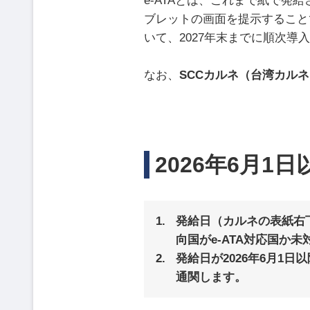
e-ATAとは、これまで紙で発
ブレットの画面を提示すること
いて、2027年末までに順次導
なお、
SCCカルネ（台湾カル
2026年6月1
発給日（カルネの表紙右
向国がe-ATA対応国
発給日が
2026年6月1日
通関します。