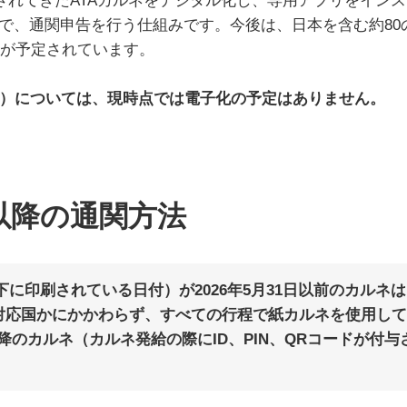
給されてきたATAカルネをデジタル化し、専用アプリをイン
で、通関申告を行う仕組みです。今後は、日本を含む約80の
入が予定されています。
ネ）については、現時点では電子化の予定はありません。
日以降の通関方法
下に印刷されている日付）が
2026年5月31日以前
のカルネは
か未対応国かにかかわらず、すべての行程で紙カルネを使用し
以降
のカルネ（カルネ発給の際にID、PIN、QRコードが付