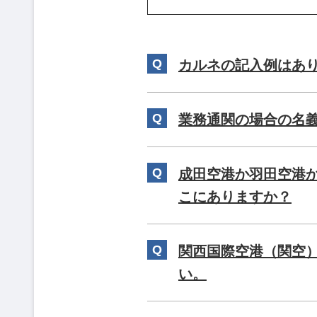
カルネの記入例はあ
業務通関の場合の名義
成田空港か羽田空港
こにありますか？
関西国際空港（関空
い。