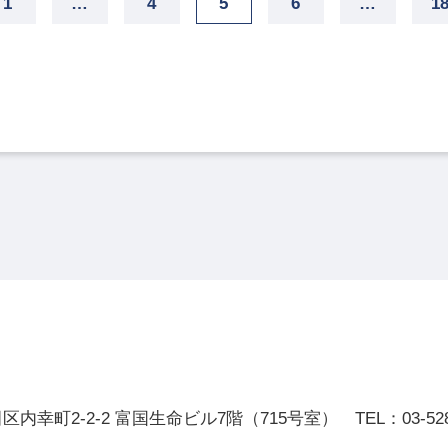
1
…
4
5
6
…
1
田区内幸町2-2-2
富国生命ビル7階（715号室）
TEL：
03-52