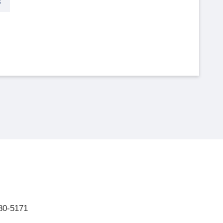
8
80-5171